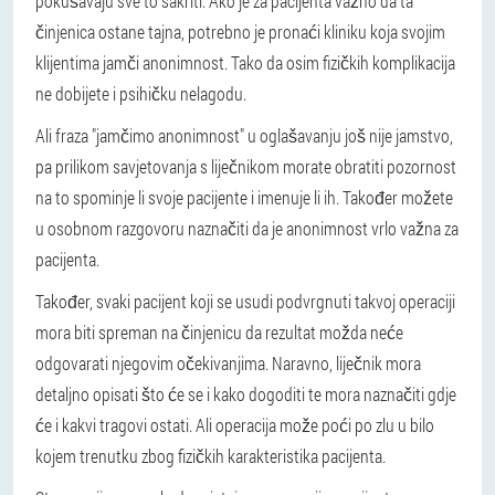
pokušavaju sve to sakriti. Ako je za pacijenta važno da ta
činjenica ostane tajna, potrebno je pronaći kliniku koja svojim
klijentima jamči anonimnost. Tako da osim fizičkih komplikacija
ne dobijete i psihičku nelagodu.
Ali fraza "jamčimo anonimnost" u oglašavanju još nije jamstvo,
pa prilikom savjetovanja s liječnikom morate obratiti pozornost
na to spominje li svoje pacijente i imenuje li ih. Također možete
u osobnom razgovoru naznačiti da je anonimnost vrlo važna za
pacijenta.
Također, svaki pacijent koji se usudi podvrgnuti takvoj operaciji
mora biti spreman na činjenicu da rezultat možda neće
odgovarati njegovim očekivanjima. Naravno, liječnik mora
detaljno opisati što će se i kako dogoditi te mora naznačiti gdje
će i kakvi tragovi ostati. Ali operacija može poći po zlu u bilo
kojem trenutku zbog fizičkih karakteristika pacijenta.