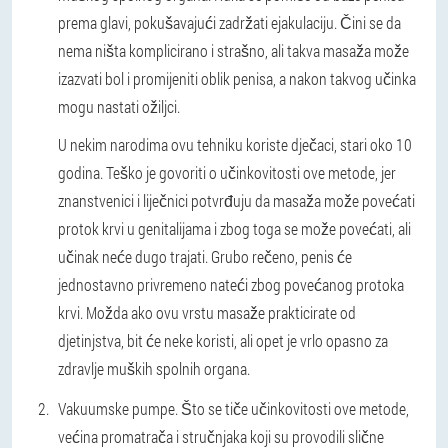
prema glavi, pokušavajući zadržati ejakulaciju. Čini se da
nema ništa komplicirano i strašno, ali takva masaža može
izazvati bol i promijeniti oblik penisa, a nakon takvog učinka
mogu nastati ožiljci.
U nekim narodima ovu tehniku koriste dječaci, stari oko 10
godina. Teško je govoriti o učinkovitosti ove metode, jer
znanstvenici i liječnici potvrđuju da masaža može povećati
protok krvi u genitalijama i zbog toga se može povećati, ali
učinak neće dugo trajati. Grubo rečeno, penis će
jednostavno privremeno nateći zbog povećanog protoka
krvi. Možda ako ovu vrstu masaže prakticirate od
djetinjstva, bit će neke koristi, ali opet je vrlo opasno za
zdravlje muških spolnih organa.
Vakuumske pumpe.
Što se tiče učinkovitosti ove metode,
većina promatrača i stručnjaka koji su provodili slične