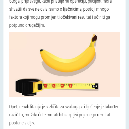
Stoga, prije svega, kada pristaje na operaciju, pacijent mora
shvatiti da sve ne ovisi samo o liječnicima, postoji mnogo
faktora koji mogu promijeniti očekivani rezultat i učiniti ga
potpuno drugačijim.
Opet, rehabilitacija je različita za svakoga, a i liječenje je također
različito, možda ćete morati biti strpljivi prije nego rezultat
postane vidljiv.