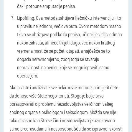
čak i potpune amputacije penisa.
Lipofilling.
Ova metoda zahtijeva liječničku intervenciju, i to
u pravilu ne jednom, već dva puta. Ovom metodom masno
tkivo se ubrizgava pod kožu penisa, učinak je vidljiv odmah
nakon zahvata, ali neće trajati dugo, već nakon kratkog
vremena mast će se početi otapati, a najčešće se to
događa neravnomjerno, zbog toga se stvaraju
nepravilnosti na penisu koje se mogu ispraviti samo
operacijom.
Ako pratite i analizirate sve nekirurške metode, primijetit ćete
da donose više štete nego koristi. Stoga je bolje prvo
porazgovarati o problemu nezadovoljstva veličinom vašeg
spolnog organa s psihologom i seksologom. Možda sve nije
tako strašno kao što se čini i nezadovoljstvo je uzrokovano
samo predrasudama ili nesposobnošću da se ispravno iskoristi