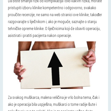
Da biste smanjili rizik od komplikacija i bilo kakvih rizika, morate
pristupiti izboru klinike kompetentno i odgovorno, svakako
proučite recenzije, ne samo na web stranici ove klinike, također
razgovarajte s liječnikom i, ako je moguće, saznajte o stanju
tehničke opreme klinike. O liječnicima koji će obaviti operaciju,
asistirati i pratiti pacijenta nakon operacije.
Za svakog muškarca, malena veličina je vrlo bolna tema, čak i
ako je operacija bila uspješna, muškarci o tome radije šute i