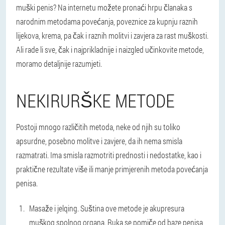
muški penis? Na internetu možete pronaći hrpu članaka s
narodnim metodama povećanja, poveznice za kupnju raznih
lijekova, krema, pa čak i raznih molitvi i zavjera za rast muškosti.
Ali rade li sve, čak i najprikladnije i naizgled učinkovite metode,
moramo detaljnije razumjeti.
NEKIRURŠKE METODE
Postoji mnogo različitih metoda, neke od njih su toliko
apsurdne, posebno molitve i zavjere, da ih nema smisla
razmatrati. Ima smisla razmotriti prednosti i nedostatke, kao i
praktične rezultate više ili manje primjerenih metoda povećanja
penisa.
Masaže i jelqing.
Suština ove metode je akupresura
muškog spolnog organa. Ruka se pomiče od baze penisa