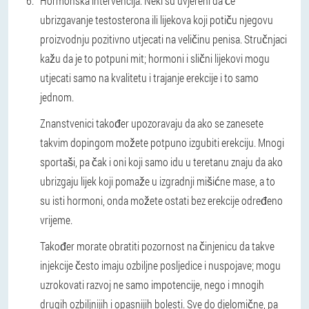
Hormonska intervencija.
Neki su uvjereni da će
ubrizgavanje testosterona ili lijekova koji potiču njegovu
proizvodnju pozitivno utjecati na veličinu penisa. Stručnjaci
kažu da je to potpuni mit; hormoni i slični lijekovi mogu
utjecati samo na kvalitetu i trajanje erekcije i to samo
jednom.
Znanstvenici također upozoravaju da ako se zanesete
takvim dopingom možete potpuno izgubiti erekciju. Mnogi
sportaši, pa čak i oni koji samo idu u teretanu znaju da ako
ubrizgaju lijek koji pomaže u izgradnji mišićne mase, a to
su isti hormoni, onda možete ostati bez erekcije određeno
vrijeme.
Također morate obratiti pozornost na činjenicu da takve
injekcije često imaju ozbiljne posljedice i nuspojave; mogu
uzrokovati razvoj ne samo impotencije, nego i mnogih
drugih ozbiljnijih i opasnijih bolesti. Sve do djelomične, pa