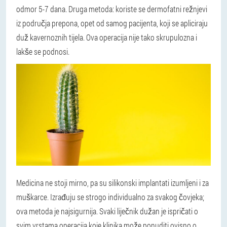
odmor 5-7 dana. Druga metoda: koriste se dermofatni režnjevi
iz područja prepona, opet od samog pacijenta, koji se apliciraju
duž kavernoznih tijela. Ova operacija nije tako skrupulozna i
lakše se podnosi.
Medicina ne stoji mirno, pa su silikonski implantati izumljeni i za
muškarce. Izrađuju se strogo individualno za svakog čovjeka;
ova metoda je najsigurnija. Svaki liječnik dužan je ispričati o
svim vrstama operacija koje klinika može ponuditi ovisno o