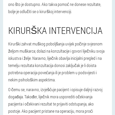
ono što je dostupno. Ako takva pomoć ne donese rezultate,
bolje je odlučiti se o kirurškoj intervenciji.
KIRURŠKA INTERVENCIJA
Kirurški zahvat muškog poboljšanja uvijek počinje svjesnom
željom muškarca; dolazi na konzultacije i govori liječniku svoja
iskustva i želje. Naravno, liječnik obavlja inicijalni pregled i na
temelju rezultata konzultacija donosi zaključak je li doista
potrebna operacija povećanja ili je problem u podsvijesti i
nekim psihološkim aspektima.
O čemu se, naravno, izvješćuje pacijent i opisuje daljnji razvoj
događaja. Također, liječnik mora usporediti očekivanja
pacijenta i očekivani rezultat te prijaviti odstupanja, ako
postoje. Ako pacijent pristane na operaciju, mora proći