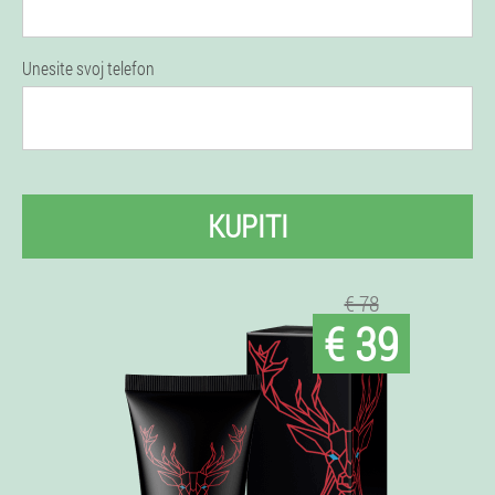
Unesite svoj telefon
KUPITI
€ 78
€ 39