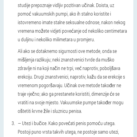
studije prepoznaje vidljiv pozitivan učinak. Doista, uz
pomoć vakuumskih pumpi, ako ih stalno koristite i
istovremeno imate stalne seksualne odnose, nakon nekog
vremena možete vidjeti povećanje od nekoliko centimetara
u duljinu i nekoliko milimetara u promjeru.
Ali ako se dotaknemo sigurnosti ove metode, onda se
mišljenja razlikuju; neki znanstvenici tvrde da muško
zdravlje ni na koji način ne trpi, već naprotiv, poboljšava
erekciju. Drugi znanstvenici, naprotiv, kažu da se erekcije s
vremenom pogoršavaju. Učinak ove metode također ne
traje vječno; ako ga prestanete koristiti, dimenzije će se
vratiti na svoje mjesto. Vakuumske pumpe također mogu
oštetiti krvne žile i sluznicu penisa.
— Utezi i bučice.
Kako povećati penis pomoću utega.
Postoji puno vrsta takvih utega, ne postoje samo utezi,