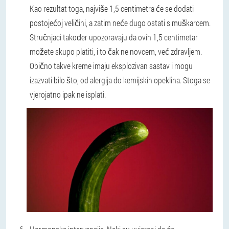
Kao rezultat toga, najviše 1,5 centimetra će se dodati
postojećoj veličini, a zatim neće dugo ostati s muškarcem.
Stručnjaci također upozoravaju da ovih 1,5 centimetar
možete skupo platiti, i to čak ne novcem, već zdravljem.
Obično takve kreme imaju eksplozivan sastav i mogu
izazvati bilo što, od alergija do kemijskih opeklina. Stoga se
vjerojatno ipak ne isplati.