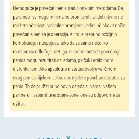
Nemoguće je povećati penis tradicionalnim metodama. Da,
parametri se mogu minimalno promijeniti, ali definitivno ne
možete očekivati radikalne promjene. Jedini učinkovit način
povećanja penisa je operacija. Ali to je prepuno ozbiljnih
komplikacija i nuspojava, tako da se samo nekoliko
muškaraca odlučuje uzeti ga. A kućne metode povećanja
penisa mogu rezultirati ozljedama, pa čak i erektilnom
disfunkcijom. Ako apsolutno niste zadovoljni veličinom
svog penisa, tijekom seksa upotrijebite poseban dodatak za
penis. To će pružiti puno novih osjećaja i vama i vašem
partneru. I zapamtite erogene zone: one su odgovorne za
užitak.