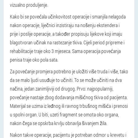
vizualno produljenje.
Kako bi se povećala učinkovitost operacije i smanjila nelagoda
nakon operacije, liječnici inzistiraju na nošenju ekstendera i
prije i poslije operacije, a također propisuju lijekove koji imaju
blagotvoran učinak na rastezanje tkiva. Cijeli period pripreme i
rehabilitacije traje oko 3 mjeseca. Sama operacija povećanja
penisa traje oko pola sata.
Za povećanje promjera potrebno je uložiti više truda i više, tako
da se malo ljudi usuđuje to učiniti. To se može učiniti na dva
načina, jedan zanimljiviji od drugog. Prvo: najpopularniji,
povećanje nastaje zbog dodavanja mišićnog tkiva od pacijenta.
Materijal se uzima iz leđnog ili ravnog trbušnog mišića i prenosi
u spolni organ. U biti, uzeti fragment se omota oko organa,
nakon čega se opskrba krvlju obnavlja šivanjem žila.
Nakon takve operacije, pacijentu je potreban odmor u krevetu i