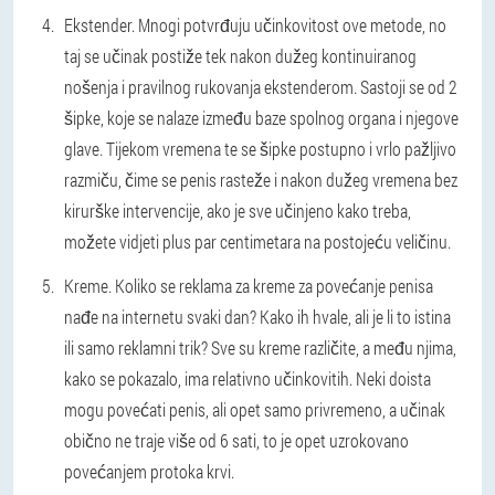
Ekstender.
Mnogi potvrđuju učinkovitost ove metode, no
taj se učinak postiže tek nakon dužeg kontinuiranog
nošenja i pravilnog rukovanja ekstenderom. Sastoji se od 2
šipke, koje se nalaze između baze spolnog organa i njegove
glave. Tijekom vremena te se šipke postupno i vrlo pažljivo
razmiču, čime se penis rasteže i nakon dužeg vremena bez
kirurške intervencije, ako je sve učinjeno kako treba,
možete vidjeti plus par centimetara na postojeću veličinu.
Kreme.
Koliko se reklama za kreme za povećanje penisa
nađe na internetu svaki dan? Kako ih hvale, ali je li to istina
ili samo reklamni trik? Sve su kreme različite, a među njima,
kako se pokazalo, ima relativno učinkovitih. Neki doista
mogu povećati penis, ali opet samo privremeno, a učinak
obično ne traje više od 6 sati, to je opet uzrokovano
povećanjem protoka krvi.