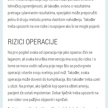
tehničkoj opremljenosti, ali također, ovisno o rezultatima
pretraga i planiranim rezultatima, specijalist može preporučiti
jednu ili drugu metodu prema vlastitom nahođenju. Također
treba upozoriti na sve rizike i nuspojave ako bi se mogle pojaviti.
RIZICI OPERACIJE
Na prvi pogled svaka od operacija nije jako opasna i čini se
laganom, ali svaka kirurška intervencija ima svoj dio rizika. I o
tome se mora voditi računa prije nego što se podvrgnete
operaciji i stavite svoju svetinju pod nož. Također, svaka
operacija može dovesti do komplikacija, što također treba uzeti
u obzir. Na primjer, ako liječnik koji operira ošteti arteriju,
pacijent će ostati impotentan. Dobar liječnik treba upozoriti na
sve rizike i sve pažljivo objasniti i ispričati.