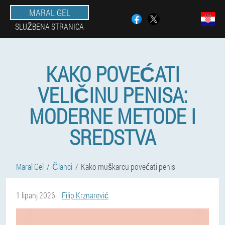
MARAL GEL
SLUŽBENA STRANICA
KAKO POVEĆATI
VELIČINU PENISA:
MODERNE METODE I
SREDSTVA
Maral Gel
Članci
Kako muškarcu povećati penis
1 lipanj 2026
Filip Krznarević