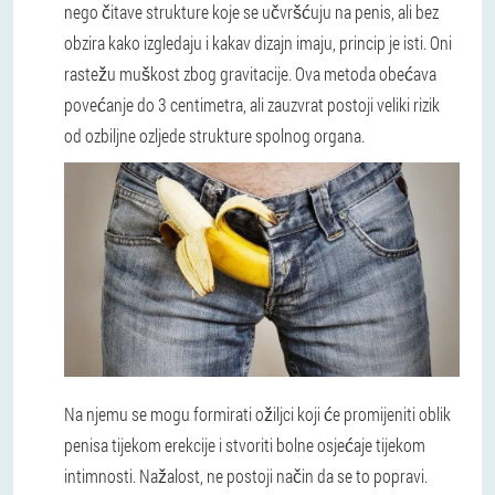
nego čitave strukture koje se učvršćuju na penis, ali bez
obzira kako izgledaju i kakav dizajn imaju, princip je isti. Oni
rastežu muškost zbog gravitacije. Ova metoda obećava
povećanje do 3 centimetra, ali zauzvrat postoji veliki rizik
od ozbiljne ozljede strukture spolnog organa.
Na njemu se mogu formirati ožiljci koji će promijeniti oblik
penisa tijekom erekcije i stvoriti bolne osjećaje tijekom
intimnosti. Nažalost, ne postoji način da se to popravi.