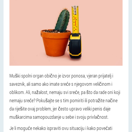
Muški spolni organ obično je izvor ponosa, vjeran prijatelj i
saveznik, ali samo ako imate sreće s njegovom veličinom i
oblikom. Ali, nažalost, nemaju svi sreće, pa što da rade oni koji
nemaju sreće? Pokušajte se s tim pomiriti ili potražite načine
da riješite ovaj problem, jer često upravo veliki penis daje
muškarcima samopouzdanje u sebe i svoju privlačnost.
Je li moguće nekako ispraviti ovu situaciju i kako povećati